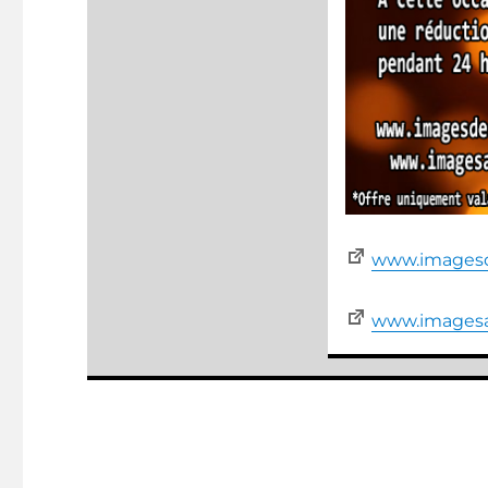
www.imagesde
www.imagesav