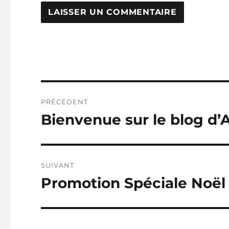
Navigation
PRÉCÉDENT
de
Bienvenue sur le blog d’
Publication
précédente :
l’article
SUIVANT
Promotion Spéciale Noël
Publication
suivante :